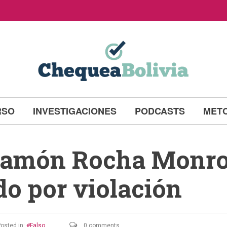
RSO
INVESTIGACIONES
PODCASTS
MET
 Ramón Rocha Monro
do por violación
osted in:
Falso
0 comments