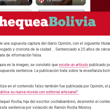
una supuesta captura del diario Opinión, con el siguiente titular
ogado y cronista de la ciudad … Sentenciado a 25 años de cárcel
ata de información falsa.
igura en la imagen, se constató que
existe un artículo
publicado po
upuesta sentencia. La publicación trata sobre la enseñanza bolivi
tiliza en el contenido falso también fue publicada por Opinión, 
lica su nueva novela con editorial artesanal”.
aquel Rocha, hija del escritor cochabambino, desmintió el conte
esta sentencia por violación de Ramón Rocha Monroy.