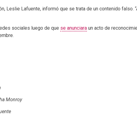
ón, Leslie Lafuente, informó que se trata de un contenido falso. “A
 redes sociales luego de que
se anunciara
un acto de reconocimie
iembre.
n
cha Monroy
fuente