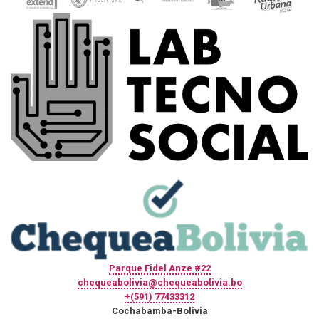
Parque Fidel Anze #22
chequeabolivia@chequeabolivia.bo
+(591) 77433312
Cochabamba-Bolivia