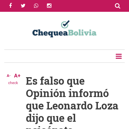
facebook
twitter
whatsapp
instagram
Skip
to
Share
main
content
Tweet
Email
A+
A-
Es falso que
check
Opinión informó
que Leonardo Loza
dijo que el