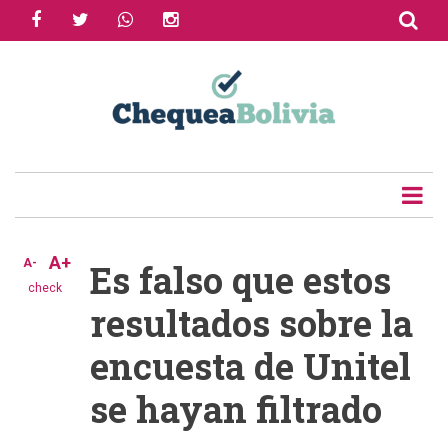
facebook
twitter
whatsapp
instagram
Skip
to
Share
main
content
Tweet
Email
A+
A-
Es falso que estos
check
resultados sobre la
encuesta de Unitel
se hayan filtrado