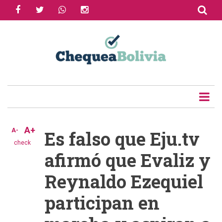
facebook
twitter
whatsapp
instagram
Skip
to
Share
main
content
Tweet
Email
A+
A-
Es falso que Eju.tv
check
afirmó que Evaliz y
Reynaldo Ezequiel
participan en