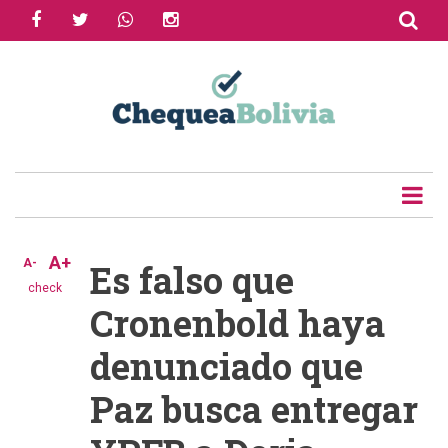
facebook
twitter
whatsapp
instagram
Skip
to
Share
main
content
Tweet
Email
A+
A-
Es falso que
check
Cronenbold haya
denunciado que
Paz busca entregar