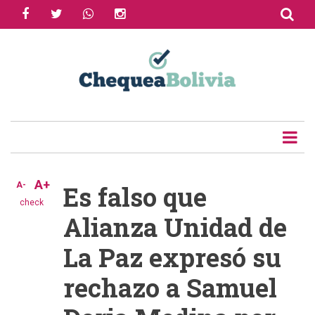
facebook
twitter
whatsapp
instagram
Skip
to
Share
main
content
Tweet
Email
A+
A-
Es falso que
check
Alianza Unidad de
La Paz expresó su
rechazo a Samuel