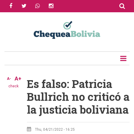
facebook
twitter
whatsapp
instagram
Skip
to
Share
main
content
Tweet
Email
A+
A-
Es falso: Patricia
check
Bullrich no criticó a
la justicia boliviana
Thu, 04/21/2022 - 16:25