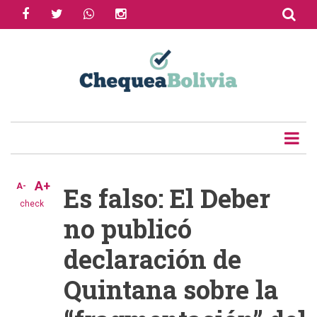
facebook
twitter
whatsapp
instagram
Skip
to
Share
main
content
Tweet
Email
A+
A-
Es falso: El Deber
check
no publicó
declaración de
Quintana sobre la