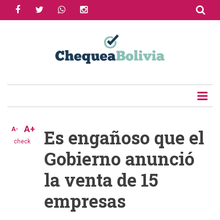
facebook
twitter
whatsapp
instagram
Skip
to
Share
main
content
Tweet
Email
A+
A-
Es engañoso que el
check
Gobierno anunció
la venta de 15
empresas