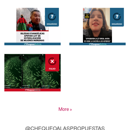
More
@CHEQUEOALASPROPUESTAS