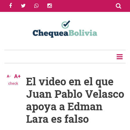
facebook
twitter
whatsapp
instagram
Skip
to
Share
main
content
Tweet
Email
A+
A-
El video en el que
check
Juan Pablo Velasco
apoya a Edman
Lara es falso