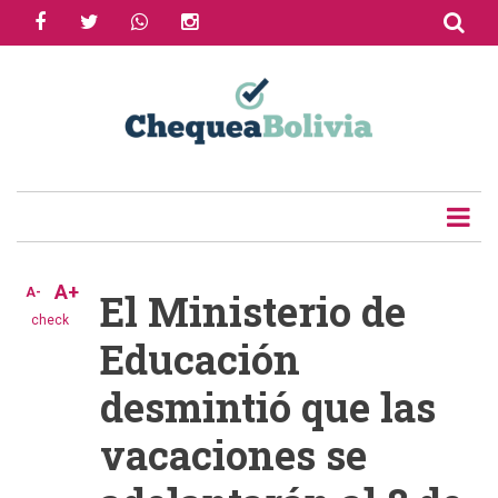
facebook
twitter
whatsapp
instagram
Skip
to
Share
main
content
Tweet
Email
A+
A-
El Ministerio de
check
Educación
desmintió que las
vacaciones se