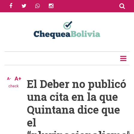
facebook
twitter
whatsapp
instagram
Skip
to
Share
main
content
Tweet
Email
A+
A-
El Deber no publicó
check
una cita en la que
Quintana dice que
el