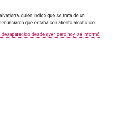
vatierra, quién indicó que se trata de un
enunciaron que estaba con aliento alcohólico.
 desaparecido desde ayer, pero hoy, se informó