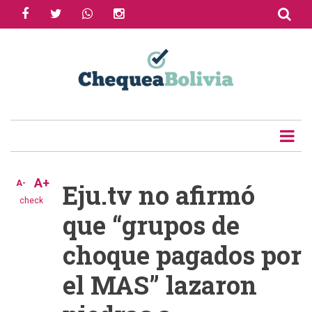
facebook
twitter
whatsapp
instagram
Skip
to
Share
main
content
Tweet
Email
A+
A-
Eju.tv no afirmó
check
que “grupos de
choque pagados por
el MAS” lazaron