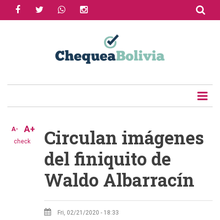
facebook
twitter
whatsapp
instagram
Skip
to
Share
main
content
Tweet
Email
A+
A-
Circulan imágenes
check
del finiquito de
Waldo Albarracín
Fri, 02/21/2020 - 18:33