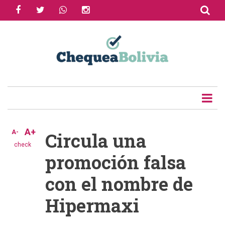
facebook
twitter
whatsapp
instagram
Skip
to
Share
main
content
Tweet
Email
A+
A-
Circula una
check
promoción falsa
con el nombre de
Hipermaxi