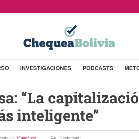
RSO
INVESTIGACIONES
PODCASTS
MET
a: “La capitalizació
s inteligente”
osted in:
Engañoso
0 comments