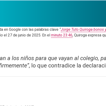
da en Google con las palabras clave
“
Jorge Tuto Quiroga bonos y
jo
el 27 de junio de 2025. En el
minuto 23:46
, Quiroga expresa qu
n a los niños para que vayan al colegio, p
 firmemente”
, lo que contradice la declarac