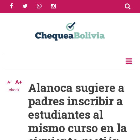
facebook
twitter
whatsapp
instagram
Skip
to
Share
main
content
Tweet
Email
A+
A-
Alanoca sugiere a
check
padres inscribir a
estudiantes al
mismo curso en la