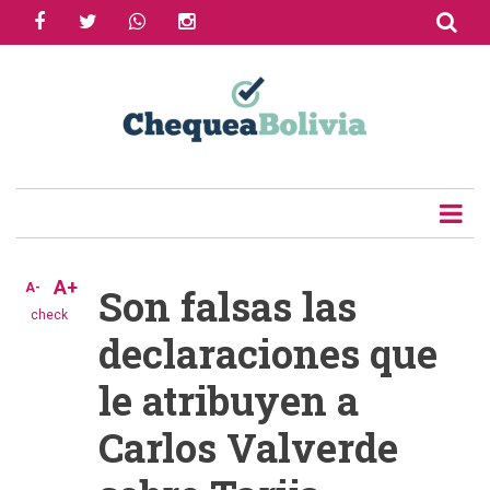
facebook
twitter
whatsapp
instagram
Skip
to
Share
main
content
Tweet
Email
A+
A-
Son falsas las
check
declaraciones que
le atribuyen a
Carlos Valverde