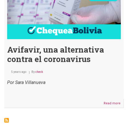
Avifavir, una alternativa
contra el coronavirus
5 years ago
By
check
Por Sara Villanueva
Read more
abou
Avifav
una
alter
cont
el