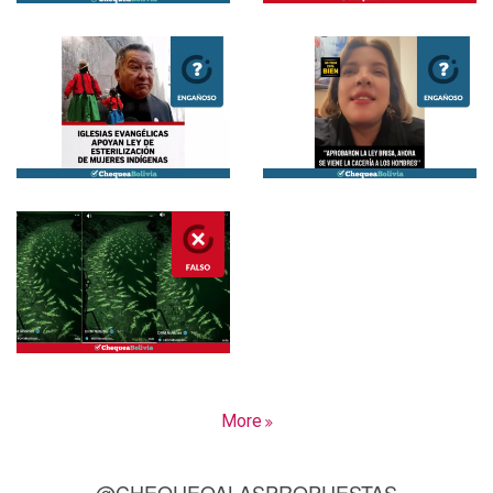
More
@CHEQUEOALASPROPUESTAS