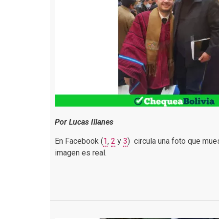
Por Lucas Illanes
En Facebook (
1
,
2
y
3
) circula una foto que mues
imagen es real.