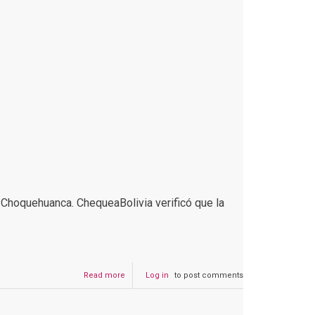
id Choquehuanca. ChequeaBolivia verificó que la
Read more
about
Log in
to post comments
La
foto
que