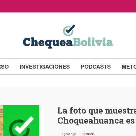
RSO
INVESTIGACIONES
PODCASTS
MET
La foto que muestr
Choqueahuanca es
1 year ago
By
check