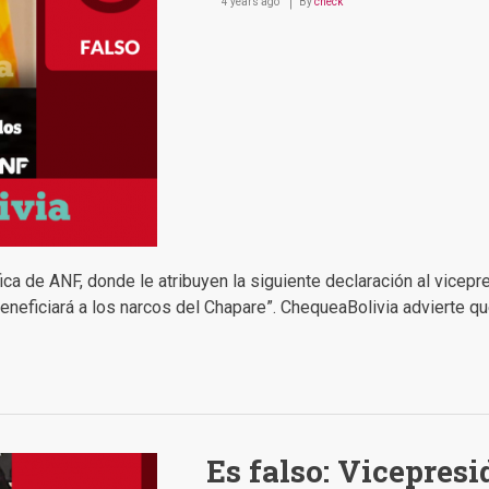
4 years ago
By
check
fica de ANF, donde le atribuyen la siguiente declaración al vice
beneficiará a los narcos del Chapare”. ChequeaBolivia advierte qu
Es falso: Vicepresi