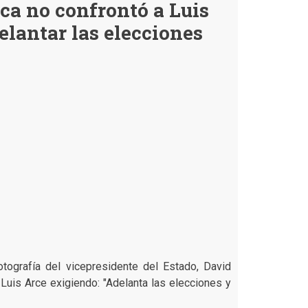
a no confrontó a Luis
muestra
a
elantar las elecciones
Peter
Beckhauser
y
a
Choqueahuanca
es
verdadera
tografía del vicepresidente del Estado, David
Luis Arce exigiendo: "Adelanta las elecciones y