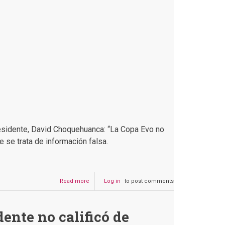
que
no
suban
los
precios
de
pollo
y
huevo
presidente, David Choquehuanca: “La Copa Evo no
e se trata de información falsa.
Read more
about
Log in
to post comments
Es
falso:
ANF
dente no calificó de
no
publicó