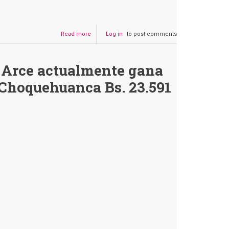
Read more
about
Log in
to post comments
David
Choquehuanca
no
s Arce actualmente gana
confrontó
a
 Choquehuanca Bs. 23.591
Luis
Arce
pidiéndole
adelantar
las
elecciones