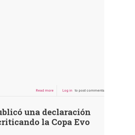
“aspire
a
ser
presidente”
Read more
about
Log in
to post comments
Es
falso
que
ublicó una declaración
Choquehuanca
propuso
riticando la Copa Evo
criar
gallinas
para