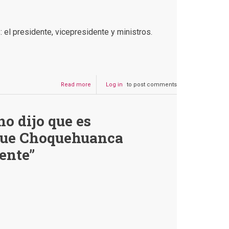
 el presidente, vicepresidente y ministros.
Read more
about
Log in
to post comments
Es
verdad
que
no dijo que es
Luis
Arce
que Choquehuanca
actualmente
gana
dente”
Bs.
24.978
y
David
Choquehuanca
Bs.
23.591