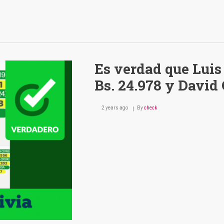
Es verdad que Lui
Bs. 24.978 y David
2 years ago
By
check