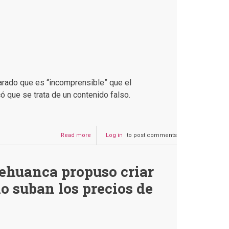
larado que es “incomprensible” que el
ó que se trata de un contenido falso.
Read more
about
Log in
to post comments
Falso:
Del
Castillo
ehuanca propuso criar
no
dijo
o suban los precios de
que
es
“incomprensible”
que
Choquehuanca