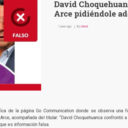
David Choquehuanc
Arce pidiéndole ad
1 year ago
By
check
áfica de la página Go Communication donde se observa una fo
Arce, acompañada del titular: “David Choquehuanca confrontó a 
que es información falsa.